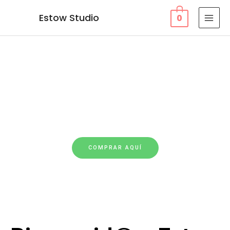
Ir
MAI
Estow Studio
0
al
MEN
contenido
COMPRAR AQUÍ