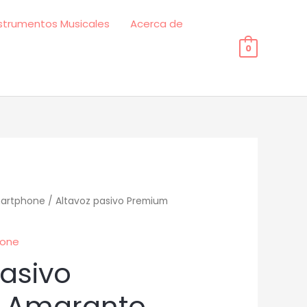
strumentos Musicales
Acerca de
0
martphone
/ Altavoz pasivo Premium
hone
pasivo
 Amaranto