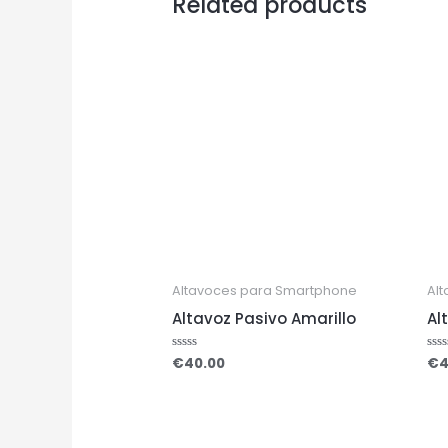
Related products
Altavoces para Smartphone
Al
Altavoz Pasivo Amarillo
Al
€
40.00
€
4
Rated
Rat
0
0
out
out
of
of
5
5