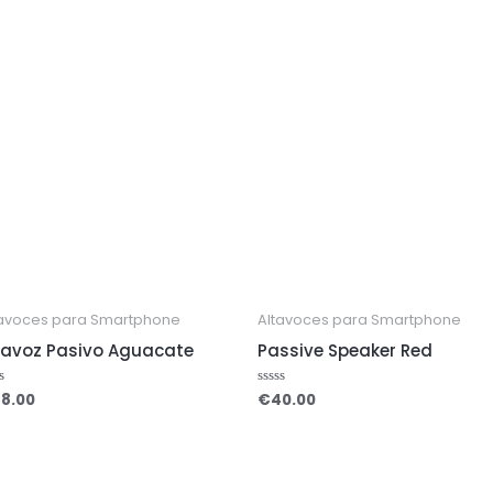
tavoces para Smartphone
Altavoces para Smartphone
tavoz Pasivo Aguacate
Passive Speaker Red
8.00
€
40.00
ed
Rated
0
out
of
5