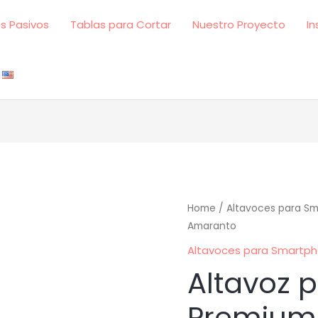
s Pasivos
Tablas para Cortar
Nuestro Proyecto
In
Altavoz
Home
/
Altavoces para S
Amaranto
pasivo
Premium
Altavoces para Smartp
Amaranto
Altavoz 
quantity
Premium