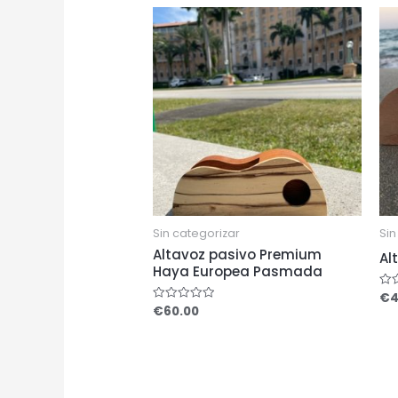
Sin categorizar
Sin
Altavoz pasivo Premium
Al
Haya Europea Pasmada
€
4
Rat
0
€
60.00
Rated
out
0
of
out
5
of
5