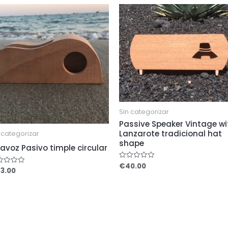
Sin categorizar
Passive Speaker Vintage wi
Lanzarote tradicional hat
 categorizar
shape
tavoz Pasivo timple circular
€
40.00
Rated
3.00
ed
0
out
of
5