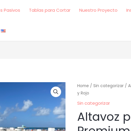
s Pasivos
Tablas para Cortar
Nuestro Proyecto
In
Altavoz
Home
/
Sin categorizar
/ A
y Rojo
pasivo
Premium
Sin categorizar
Palo
Altavoz 
Rojo
Blanco
Premium 