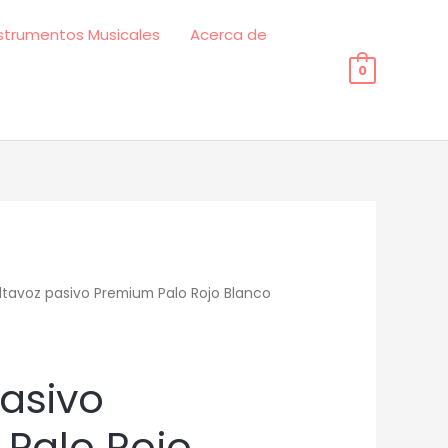
strumentos Musicales
Acerca de
0
ltavoz pasivo Premium Palo Rojo Blanco
pasivo
Palo Rojo