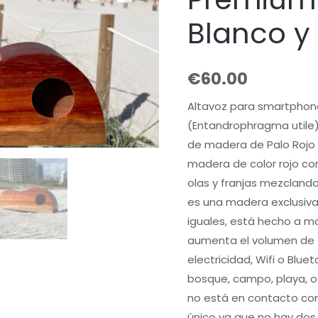
y
Blanco y
Rojo
quantity
€
60.00
Altavoz para smartphon
(Entandrophragma utile)
de madera de Palo Rojo 
madera de color rojo co
olas y franjas mezclando
es una madera exclusiva
iguales, está hecho a m
aumenta el volumen de 
electricidad, Wifi o Bluet
bosque, campo, playa, o 
no está en contacto con
único ya que no hay dos